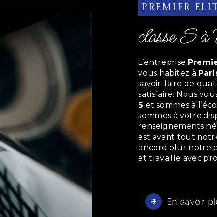
Premier Eli
classe S à
L’entreprise
Premie
vous habitez à
Pari
savoir-faire de qua
satisfaire. Nous vo
S
et sommes à l’écou
sommes à votre disp
renseignements néc
est avant tout notr
encore plus notre d
et travaille avec pr
En savoir p