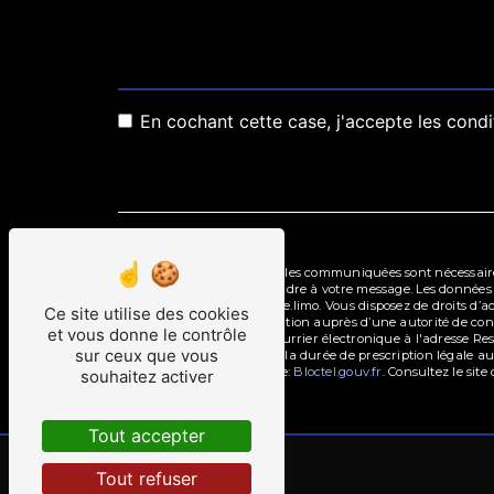
En cochant cette case, j'accepte les condi
** Les données personnelles communiquées sont nécessaires a
dans le seul but de répondre à votre message. Les données 
Reservation@premierelite.limo. Vous disposez de droits d’acc
Ce site utilise des cookies
d’introduire une réclamation auprès d’une autorité de contr
et vous donne le contrôle
13005 Marseille ou par courrier électronique à l'adresse R
sur ceux que vous
de contact puis pendant la durée de prescription légale aux
disponible à cette adresse:
Bloctel.gouv.fr
. Consultez le site
souhaitez activer
Tout accepter
Tout refuser