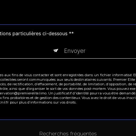
tions particulières ci-dessous **
Envoyer
ux fins de vous contacter et sont enregistrées dans un fichier informatisé. Elle
collectées seront communiquées aux seuls destinataires suivants: Premier Elite 
ès, de rectification, d’effacement, de portabilité, de limitation, d’opposition, d
ôle, ainsi que d’organiser le sort de vos données post-mortem. Vous pouvez exerc
eservation@premierelite.limo. Un justificatif d'identité pourra vous être deman
 fins probatoires et de gestion des contentieux. Vous avez le droit de vous inscr
 cnil.fr pour plus d’informations sur vos droits.
Recherches fréquentes