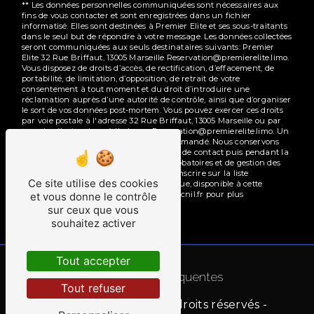
** Les données personnelles communiquées sont nécessaires aux
fins de vous contacter et sont enregistrées dans un fichier
informatisé. Elles sont destinées à Premier Elite et ses sous-traitants
dans le seul but de répondre à votre message. Les données collectées
seront communiquées aux seuls destinataires suivants: Premier
Elite 32 Rue Briffaut, 13005 Marseille Reservation@premierelite.limo.
Vous disposez de droits d’accès, de rectification, d’effacement, de
portabilité, de limitation, d’opposition, de retrait de votre
consentement à tout moment et du droit d’introduire une
réclamation auprès d’une autorité de contrôle, ainsi que d’organiser
le sort de vos données post-mortem. Vous pouvez exercer ces droits
par voie postale à l'adresse 32 Rue Briffaut, 13005 Marseille ou par
courrier électronique à l'adresse Reservation@premierelite.limo. Un
justificatif d'identité pourra vous être demandé. Nous conservons
vos données pendant la période de prise de contact puis pendant la
durée de prescription légale aux fins probatoires et de gestion des
contentieux. Vous avez le droit de vous inscrire sur la liste
Ce site utilise des cookies
d'opposition au démarchage téléphonique, disponible à cette
adresse:
Bloctel.gouv.fr
. Consultez le site cnil.fr pour plus
et vous donne le contrôle
d’informations sur vos droits.
sur ceux que vous
souhaitez activer
Tout accepter
Recherches fréquentes
Tout refuser
©
Vistalid
- 2026 - Tous droits réservés -