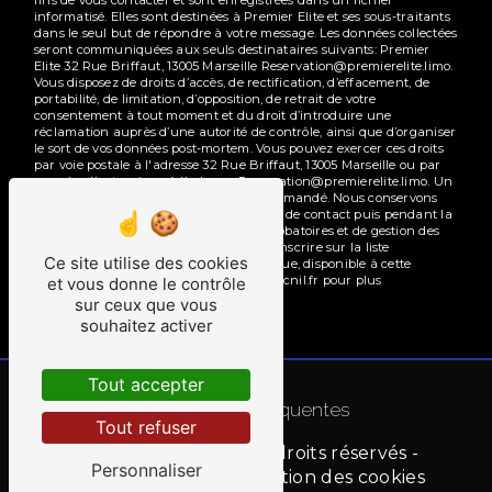
informatisé. Elles sont destinées à Premier Elite et ses sous-traitants
dans le seul but de répondre à votre message. Les données collectées
seront communiquées aux seuls destinataires suivants: Premier
Elite 32 Rue Briffaut, 13005 Marseille Reservation@premierelite.limo.
Vous disposez de droits d’accès, de rectification, d’effacement, de
portabilité, de limitation, d’opposition, de retrait de votre
consentement à tout moment et du droit d’introduire une
réclamation auprès d’une autorité de contrôle, ainsi que d’organiser
le sort de vos données post-mortem. Vous pouvez exercer ces droits
par voie postale à l'adresse 32 Rue Briffaut, 13005 Marseille ou par
courrier électronique à l'adresse Reservation@premierelite.limo. Un
justificatif d'identité pourra vous être demandé. Nous conservons
vos données pendant la période de prise de contact puis pendant la
durée de prescription légale aux fins probatoires et de gestion des
contentieux. Vous avez le droit de vous inscrire sur la liste
Ce site utilise des cookies
d'opposition au démarchage téléphonique, disponible à cette
adresse:
Bloctel.gouv.fr
. Consultez le site cnil.fr pour plus
et vous donne le contrôle
d’informations sur vos droits.
sur ceux que vous
souhaitez activer
Tout accepter
Recherches fréquentes
Tout refuser
©
Vistalid
- 2026 - Tous droits réservés -
Personnaliser
Mentions légales
-
Gestion des cookies